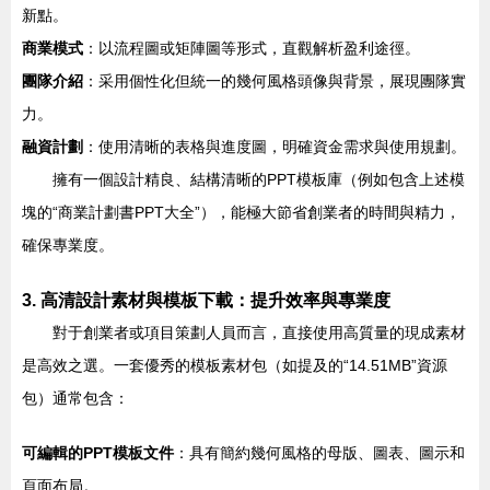
新點。
商業模式
：以流程圖或矩陣圖等形式，直觀解析盈利途徑。
團隊介紹
：采用個性化但統一的幾何風格頭像與背景，展現團隊實
力。
融資計劃
：使用清晰的表格與進度圖，明確資金需求與使用規劃。
擁有一個設計精良、結構清晰的PPT模板庫（例如包含上述模
塊的“商業計劃書PPT大全”），能極大節省創業者的時間與精力，
確保專業度。
3. 高清設計素材與模板下載：提升效率與專業度
對于創業者或項目策劃人員而言，直接使用高質量的現成素材
是高效之選。一套優秀的模板素材包（如提及的“14.51MB”資源
包）通常包含：
可編輯的PPT模板文件
：具有簡約幾何風格的母版、圖表、圖示和
頁面布局。