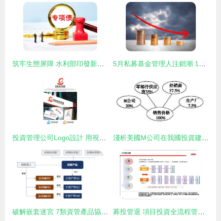
筑牢生態屏障 水利部印發新一期全國水土流失動態監測實施方案咨詢解讀
5月私募基金管理人注銷潮 178家機構出局，行業洗牌加速
投資管理公司Logo設計 用視覺符號傳遞專業與信任
淺析美國M公司在我國投資建廠的供應鏈與價格問題
破解嵌套迷宮 7類資管產品協同運作實戰指南
募投管退 項目投資全流程管理的核心邏輯與實踐