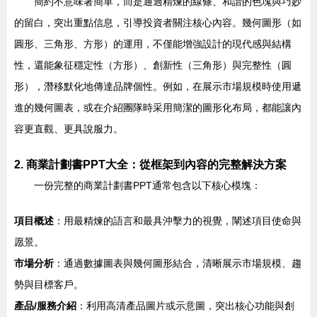
簡約不意味著簡單，而是通過精煉的線條、和諧的色塊與巧妙
的留白，突出重點信息，引導投資者關注核心內容。幾何圖形（如
圓形、三角形、方形）的運用，不僅能增強設計的現代感與結構
性，還能象征穩定性（方形）、創新性（三角形）與完整性（圓
形），潛移默化地傳達品牌個性。例如，在展示市場規模時使用遞
進的幾何圖表，或在介紹團隊時采用簡潔的圖形化布局，都能讓內
容更直觀、更具說服力。
2. 商業計劃書PPT大全：從框架到內容的完整解決方案
一份完整的商業計劃書PPT通常包含以下核心模塊：
項目概述
：用最精煉的語言和最具沖擊力的視覺，闡述項目使命與
愿景。
市場分析
：通過數據圖表與幾何圖形結合，清晰展示市場規模、趨
勢與目標客戶。
產品/服務介紹
：利用高清產品圖片或示意圖，突出核心功能與創