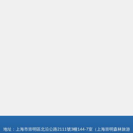
地址：上海市崇明區北沿公路2111號3幢144-7室（上海崇明森林旅游