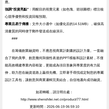
應。
強調“投資亮點”
：用醒目的視覺元素（如色塊、箭頭圖標）標注核
心競爭優勢和投資回報預期。
專業且易于傳播
：文件大小適中（如優化后的14.51MB），確保高
清畫質的同時便于郵件發送或在線演示。
###
在籌備創業融資時，不應忽視商業計劃書的設計力量。一套融
合了簡約美學、創意幾何與個性表達的PPT模板和設計素材，不僅
能高效構建專業內容框架，更能成為項目形象與專業度的有力延
伸，助力您在融資道路上贏得先機。立即著手尋找或定制您的專屬
設計工具包，讓創意與商業邏輯完美結合，自信地邁向成功融資。
如若轉載，請注明出處：
http://www.shenshilei.net.cn/product/77.html
更新時間：2026-06-19 06:59:10