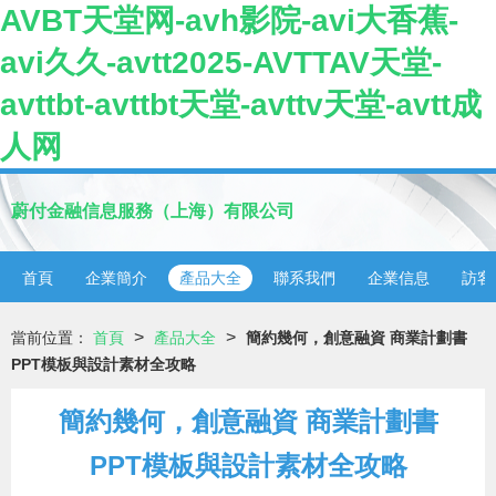
AVBT天堂网-avh影院-avi大香蕉-
avi久久-avtt2025-AVTTAV天堂-
avttbt-avttbt天堂-avttv天堂-avtt成
人网
蔚付金融信息服務（上海）有限公司
首頁
企業簡介
產品大全
聯系我們
企業信息
訪客
>
>
當前位置：
首頁
產品大全
簡約幾何，創意融資 商業計劃書
PPT模板與設計素材全攻略
簡約幾何，創意融資 商業計劃書
PPT模板與設計素材全攻略