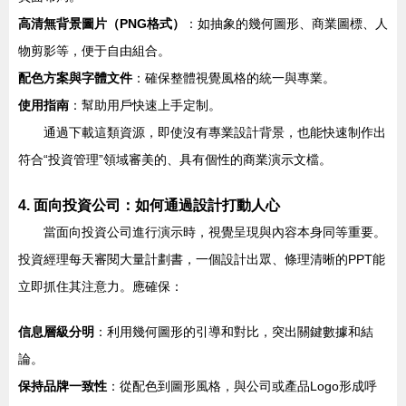
高清無背景圖片（PNG格式）
：如抽象的幾何圖形、商業圖標、人
物剪影等，便于自由組合。
配色方案與字體文件
：確保整體視覺風格的統一與專業。
使用指南
：幫助用戶快速上手定制。
通過下載這類資源，即使沒有專業設計背景，也能快速制作出
符合“投資管理”領域審美的、具有個性的商業演示文檔。
4. 面向投資公司：如何通過設計打動人心
當面向投資公司進行演示時，視覺呈現與內容本身同等重要。
投資經理每天審閱大量計劃書，一個設計出眾、條理清晰的PPT能
立即抓住其注意力。應確保：
信息層級分明
：利用幾何圖形的引導和對比，突出關鍵數據和結
論。
保持品牌一致性
：從配色到圖形風格，與公司或產品Logo形成呼